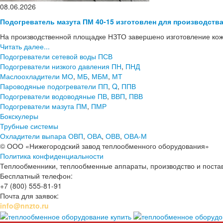
08.06.2026
Подогреватель мазута ПМ 40-15 изготовлен для производств
На производственной площадке НЗТО завершено изготовление кож
Читать далее...
Подогреватели сетевой воды ПСВ
Подогреватели низкого давления ПН
,
ПНД
Маслоохладители МО
,
МБ
,
МБМ
,
МТ
Пароводяные подогреватели ПП
,
Q
,
ППВ
Подогреватели водоводяные ПВ
,
ВВП
,
ПВВ
Подогреватели мазута ПМ
,
ПМР
Бокскулеры
Трубные системы
Охладители выпара ОВП
,
ОВА
,
ОВВ
,
ОВА-М
© ООО «Нижегородский завод теплообменного оборудования»
Политика конфиденциальности
Теплообменники, теплообменные аппараты, производство и поставк
Бесплатный телефон:
+7 (800) 555-81-91
Почта для заявок:
info@nnzto.ru