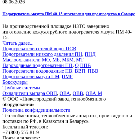
08.06.2026
Подогреватель мазута ПМ 40-15 изготовлен для производства в Самаре
На производственной площадке НЗТО завершено
изготовление кожухотрубного подогревателя мазута ПМ 40-
15.
Читать далее...
Подогреватели сетевой воды ПСВ
Подогреватели низкого давления ПН
,
ПНД
Маслоохладители МО
,
МБ
,
МБМ
,
МТ
Пароводяные подогреватели ПП
,
Q
ППВ
Подогреватели водоводяные ПВ
,
ВВП
,
ПВВ
Подогреватели мазута ПМ
,
ПМР
Бокскулеры
Трубные системы
Охладители выпара ОВП
,
ОВА
,
ОВВ
,
ОВА-М
© ООО «Нижегородский завод теплообменного
оборудования»
Политика конфиденциальности
Теплообменники, теплообменные аппараты, производство и
поставки по РФ, в Казахстан и Беларусь.
Бесплатный телефон:
+7 (800) 555-81-91
Почта для заявок: