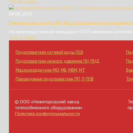
Читать далее...
08.06.2026
Подогреватель мазута ПМ 40-15 изготовлен для производств
На производственной площадке НЗТО завершено изготовле
Читать далее...
Подогреватели сетевой воды ПСВ
По
Подогреватели низкого давления ПН
,
ПНД
По
Маслоохладители МО
,
МБ
,
МБМ
,
МТ
Бок
Пароводяные подогреватели ПП
,
Q
ППВ
Тр
© ООО «Нижегородский завод
Те
теплообменного оборудования»
пр
Политика конфиденциальности