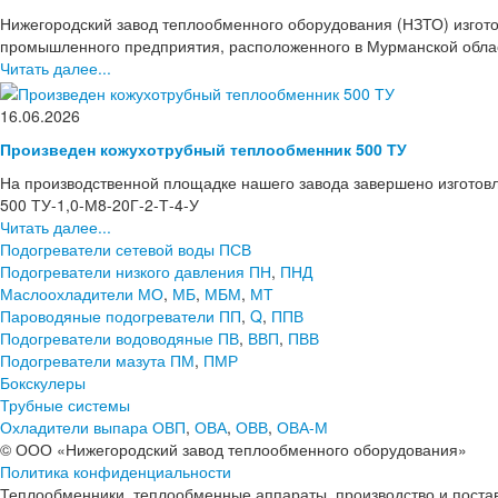
Нижегородский завод теплообменного оборудования (НЗТО) изгото
промышленного предприятия, расположенного в Мурманской области
Читать далее...
16.06.2026
Произведен кожухотрубный теплообменник 500 ТУ
На производственной площадке нашего завода завершено изготов
500 ТУ-1,0-М8-20Г-2-Т-4-У
Читать далее...
Подогреватели сетевой воды ПСВ
Подогреватели низкого давления ПН
,
ПНД
Маслоохладители МО
,
МБ
,
МБМ
,
МТ
Пароводяные подогреватели ПП
,
Q
,
ППВ
Подогреватели водоводяные ПВ
,
ВВП
,
ПВВ
Подогреватели мазута ПМ
,
ПМР
Бокскулеры
Трубные системы
Охладители выпара ОВП
,
ОВА
,
ОВВ
,
ОВА-М
© ООО «Нижегородский завод теплообменного оборудования»
Политика конфиденциальности
Теплообменники, теплообменные аппараты, производство и поставк