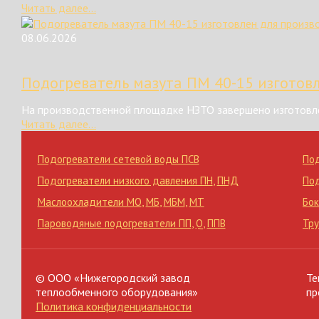
Читать далее...
08.06.2026
Подогреватель мазута ПМ 40-15 изготов
На производственной площадке НЗТО завершено изготовле
Читать далее...
Подогреватели сетевой воды ПСВ
По
Подогреватели низкого давления ПН
,
ПНД
По
Маслоохладители МО
,
МБ
,
МБМ
,
МТ
Бок
Пароводяные подогреватели ПП
,
Q
,
ППВ
Тр
© ООО «Нижегородский завод
Те
теплообменного оборудования»
пр
Политика конфиденциальности