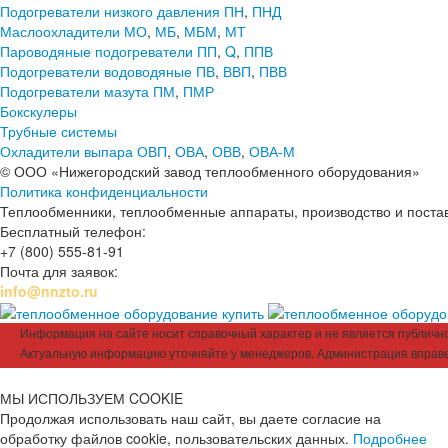
Подогреватели низкого давления ПН
,
ПНД
Маслоохладители МО
,
МБ
,
МБМ
,
МТ
Пароводяные подогреватели ПП
,
Q
,
ППВ
Подогреватели водоводяные ПВ
,
ВВП
,
ПВВ
Подогреватели мазута ПМ
,
ПМР
Бокскулеры
Трубные системы
Охладители выпара ОВП
,
ОВА
,
ОВВ
,
ОВА-М
© ООО «Нижегородский завод теплообменного оборудования»
Политика конфиденциальности
Теплообменники, теплообменные аппараты, производство и поставк
Бесплатный телефон:
+7 (800) 555-81-91
Почта для заявок:
info@nnzto.ru
Информация на сайте носит справочный характер и не является публичной
Актуальную информацию уточняйте у менеджеров. Администрация вправе
МЫ ИСПОЛЬЗУЕМ COOKIE
Продолжая использовать наш сайт, вы даете согласие на
обработку файлов cookie, пользовательских данных.
Подробнее