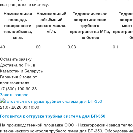
возвращается в систему.
Номинальная
Номинальный
Гидравлическое
Гидра
площадь
объёмный
сопротивление
сопро
поверхности
расход масла.
трубного
межт
3
теплообмена,
м
/ч.
пространства МПа,
простран
кв.м.
не более
б
40
60
0,03
0,1
Оставить заявку
Доставка по РФ, в
Казахстан и Беларусь
Гарантия 2 года от
производителя
+7 (800) 100-90-38
Задать вопрос
21.07.2026 09:10:00
Готовится к отгрузке трубная система для БП-350
На производственной площадке ООО «Нижегородский завод тепло
и технического контроля трубного пучка для БП-350. Оборудовани