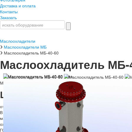
Доставка и оплата
Контакты
Заказать
Маслоохладители
Маслоохладители МБ
Маслоохладитель МБ-40-60
Маслоохладитель МБ-4
Маслоохладитель МБ-40-60
Цена
от 822 049 ₽
В НЗТО вы можете заказать
маслоохладитель МБ-40-60
. Мы пре
маслоохладитель МБ отличается не только доступной ценой, но 
охлаждением за счёт продуманной конструкции трубного пучка, в
ГОСТ и ТУ, а также длительным межремонтным ресурсом.