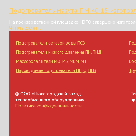
Подогреватель мазута ПМ 40-15 изготов
На производственной площадке НЗТО завершено изготовле
Читать далее...
Подогреватели сетевой воды ПСВ
По
Подогреватели низкого давления ПН
,
ПНД
По
Маслоохладители МО
,
МБ
,
МБМ
,
МТ
Бок
Пароводяные подогреватели ПП
,
Q
,
ППВ
Тр
© ООО «Нижегородский завод
Те
теплообменного оборудования»
пр
Политика конфиденциальности