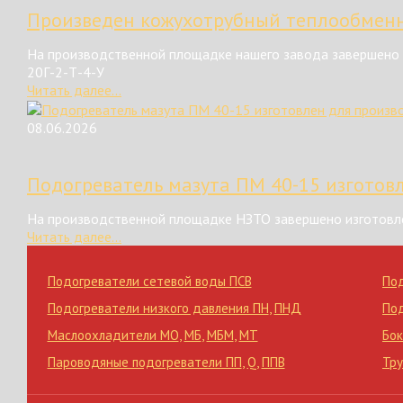
Произведен кожухотрубный теплообменн
На производственной площадке нашего завода завершено 
20Г-2-Т-4-У
Читать далее...
08.06.2026
Подогреватель мазута ПМ 40-15 изготов
На производственной площадке НЗТО завершено изготовле
Читать далее...
Подогреватели сетевой воды ПСВ
По
Подогреватели низкого давления ПН
,
ПНД
По
Маслоохладители МО
,
МБ
,
МБМ
,
МТ
Бок
Пароводяные подогреватели ПП
,
Q
,
ППВ
Тр