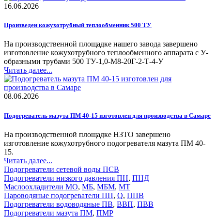
16.06.2026
Произведен кожухотрубный теплообменник 500 ТУ
На производственной площадке нашего завода завершено
изготовление кожухотрубного теплообменного аппарата с У-
образными трубами 500 ТУ-1,0-М8-20Г-2-Т-4-У
Читать далее...
08.06.2026
Подогреватель мазута ПМ 40-15 изготовлен для производства в Самаре
На производственной площадке НЗТО завершено
изготовление кожухотрубного подогревателя мазута ПМ 40-
15.
Читать далее...
Подогреватели сетевой воды ПСВ
Подогреватели низкого давления ПН
,
ПНД
Маслоохладители МО
,
МБ
,
МБМ
,
МТ
Пароводяные подогреватели ПП
,
Q
,
ППВ
Подогреватели водоводяные ПВ
,
ВВП
,
ПВВ
Подогреватели мазута ПМ
,
ПМР