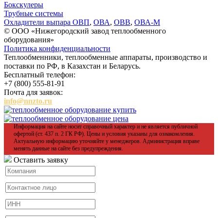
Бокскулеры
Трубные системы
Охладители выпара ОВП
,
ОВА
,
ОВВ
,
ОВА-М
© ООО «Нижегородский завод теплообменного
оборудования»
Политика конфиденциальности
Теплообменники, теплообменные аппараты, производство и
поставки по РФ, в Казахстан и Беларусь.
Бесплатный телефон:
+7 (800) 555-81-91
Почта для заявок:
info@nnzto.ru
Информация на сайте носит справочный характер и не является публичной
офертой (ст. 437 п. 2 ГК РФ). Цены и условия указаны для ознакомления.
Актуальную информацию уточняйте у менеджеров. Администрация вправе
менять данные на сайте без предупреждения.
Оставить заявку