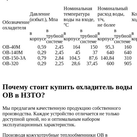
Номинальная
Номинальный
Давление
температура
расход воды,
Ко
(избыт.), Мпа
воды на входе,
т/ч,
хо
Обозначение
°С
не более
охладителя
в
в
в
в
в
в
в
трубной
трубной
трубной
корпусе
корпусе
корпусе
ко
системе
системе
системе
ОВ-40М
0,59
2,45
164
150
95,3
160
ОВ-140М
0,29
2,45
45
37
640
640
ОВ-150-3А
0,79
2,84
104,5
87,6
140,84
310
ОВ-320
0,29
2,25
28,6
37,45
600
905
Почему стоит купить охладитель воды
ОВ в НЗТО?
Мы предлагаем качественную продукцию собственного
производства. Каждое устройство отличается не только
доступной ценой, но и оптимальным набором
эксплуатационных характеристик.
Производя кожухотрубные теплообменники ОВ в