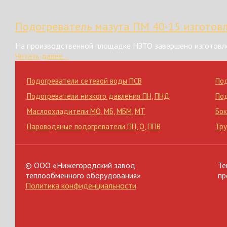
Подогреватель мазута ПМ 40-15 изготов
На производственной площадке НЗТО завершено изготовле
Читать далее...
Подогреватели сетевой воды ПСВ
По
Подогреватели низкого давления ПН
,
ПНД
По
Маслоохладители МО
,
МБ
,
МБМ
,
МТ
Бок
Пароводяные подогреватели ПП
,
Q
,
ППВ
Тр
© ООО «Нижегородский завод
Те
теплообменного оборудования»
пр
Политика конфиденциальности