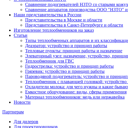
Сравнение подогревателей НЗТО со старыми кожу
Сравнение аппаратов производства ООО "НЗТО" и
Наши представительства в России
Представительства в Москве и области
Представительства в Санкт-Петербурге и области
Изготовление теплообменников на заказ
Статьи
Типы теплообменных аппаратов и их классификац
Деаэратор: устройство и принцип работы
Тепловые пункты: принцип работы и назначение
Элеваторный узел: назначение, устройство, принци
Теплообменник для ГВС
Гидрострелка: устройство и принцип работы
Грязевик: устройство и принцип работы
Пароводяной подогреватель: устройство и принцип
Теплообменник с плавающей головкой: устройство
Охладители молока: для чего нужны и какие бываю
Емкостное оборудование: виды, сферы применения
Материал теплообменников: медь или нержавейка
Новости
Партнерам
Для дилеров
Для проектировщиков