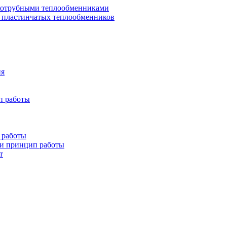
хотрубными теплообменниками
 пластинчатых теплообменников
ия
п работы
 работы
 и принцип работы
т