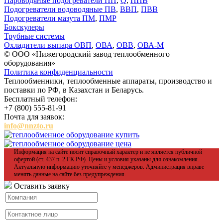
Пароводяные подогреватели ПП
,
Q
,
ППВ
Подогреватели водоводяные ПВ
,
ВВП
,
ПВВ
Подогреватели мазута ПМ
,
ПМР
Бокскулеры
Трубные системы
Охладители выпара ОВП
,
ОВА
,
ОВВ
,
ОВА-М
© ООО «Нижегородский завод теплообменного
оборудования»
Политика конфиденциальности
Теплообменники, теплообменные аппараты, производство и
поставки по РФ, в Казахстан и Беларусь.
Бесплатный телефон:
+7 (800) 555-81-91
Почта для заявок:
info@nnzto.ru
Информация на сайте носит справочный характер и не является публичной
офертой (ст. 437 п. 2 ГК РФ). Цены и условия указаны для ознакомления.
Актуальную информацию уточняйте у менеджеров. Администрация вправе
менять данные на сайте без предупреждения.
Оставить заявку