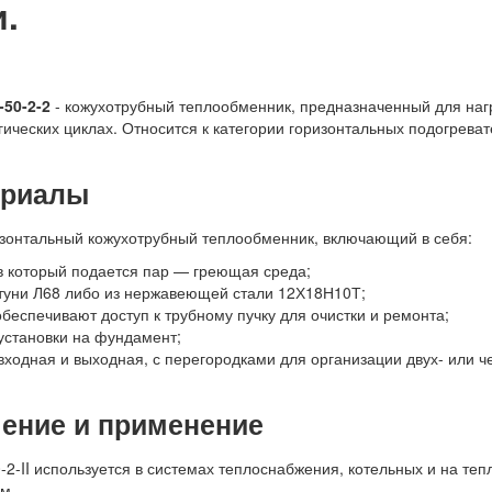
.
50-2-2
- кожухотрубный теплообменник, предназначенный для на
ических циклах. Относится к категории горизонтальных подогрева
ериалы
изонтальный кожухотрубный теплообменник, включающий в себя:
 в который подается пар — греющая среда;
туни Л68 либо из нержавеющей стали 12Х18Н10Т;
спечивают доступ к трубному пучку для очистки и ремонта;
становки на фундамент;
ходная и выходная, с перегородками для организации двух- или 
чение и применение
2-II используется в системах теплоснабжения, котельных и на те
м.