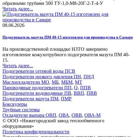
образными трубами 500 ТУ-1,0-М8-20Г-2-Т-4-У
Читать далее...
08.06.2026
Подогреватель мазута ПМ 40-15 изготовлен для производства в Самаре
На производственной площадке НЗТО завершено
изготовление кожухотрубного подогревателя мазута ПМ 40-
15.
Читать далее...
Подогреватели сетевой воды ПСВ
Подогреватели низкого давления ПН
,
ПНД
Маслоохладители МО
,
МБ
,
МБМ
,
МТ
Пароводяные подогреватели ПП
,
Q
,
ППВ
Подогреватели водоводяные ПВ
,
ВВП
,
ПВВ
Подогреватели мазута ПМ
,
ПМР
Бокскулеры
Трубные системы
Охладители выпара ОВП
,
ОВА
,
ОВВ
,
ОВА-М
© ООО «Нижегородский завод теплообменного
оборудования»
Политика конфиденциальности