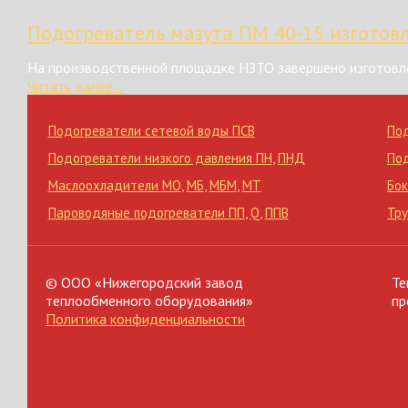
Подогреватель мазута ПМ 40-15 изготов
На производственной площадке НЗТО завершено изготовле
Читать далее...
Подогреватели сетевой воды ПСВ
По
Подогреватели низкого давления ПН
,
ПНД
По
Маслоохладители МО
,
МБ
,
МБМ
,
МТ
Бок
Пароводяные подогреватели ПП
,
Q
,
ППВ
Тр
© ООО «Нижегородский завод
Те
теплообменного оборудования»
пр
Политика конфиденциальности