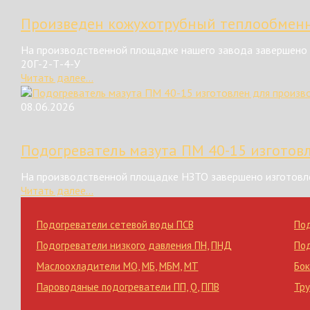
Произведен кожухотрубный теплообменн
На производственной площадке нашего завода завершено 
20Г-2-Т-4-У
Читать далее...
08.06.2026
Подогреватель мазута ПМ 40-15 изготов
На производственной площадке НЗТО завершено изготовле
Читать далее...
Подогреватели сетевой воды ПСВ
По
Подогреватели низкого давления ПН
,
ПНД
По
Маслоохладители МО
,
МБ
,
МБМ
,
МТ
Бок
Пароводяные подогреватели ПП
,
Q
,
ППВ
Тр