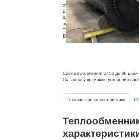
от 10 213 451 ₽
В НЗТО вы можете заказать
подогре
Каждый сетевой подогреватель ПСВ 
высокой теплоотдачей за счет эффе
ТУ, а также длительным межремонт
Возможно вы искали:
ПСВ 500-14-
Срок изготовления: от 30 до 60 дней
По запросу возможно ускорение сро
Технические характеристики
Об
Теплообменник 
характеристики