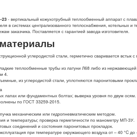
-23
- вертикальный кожухотрубный теплообменный аппарат с плав
еля в системах централизованного теплоснабжения, котельных и т
ежам заказчика. Поставляется с гарантией завода-изготовителя.
 материалы
нструкционной углеродистой стали, герметично сваривается встык 
ладкие теплообменные трубы из латуни Л68 либо из нержавеющей
и 4.
ъемные, из углеродистой стали, уплотняются паронитовыми прок
а
х лапах или фундаментных болтах; выверка уровня по двум осям.
олнены по ГОСТ 33259-2015.
о пучка механическим или гидропневматическим методом.
ния и температуры; проверка герметичности по манометру МП-3У.
товых соединений и состояния паронитовых прокладок.
эксплуатация при температуре окружающего воздуха от – 40 °C до 