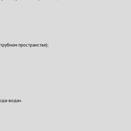
жтрубном пространстве);
ода-вода».