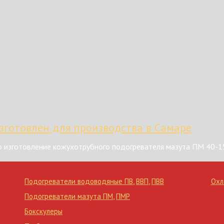
зготовлен для производства в Самаре
 изготовление кожухотрубного подогревателя мазута ПМ 40-1
Подогреватели водоводяные ПВ
,
ВВП
,
ПВВ
Охл
Подогреватели мазута ПМ
,
ПМР
Бокскулеры