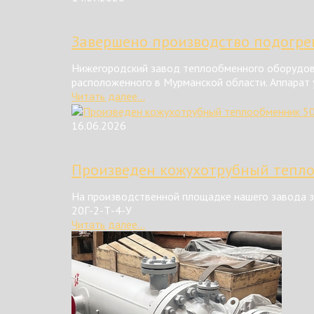
Завершено производство подогрев
Нижегородский завод теплообменного оборудова
расположенного в Мурманской области. Аппарат у
Читать далее...
16.06.2026
Произведен кожухотрубный тепл
На производственной площадке нашего завода з
20Г-2-Т-4-У
Читать далее...