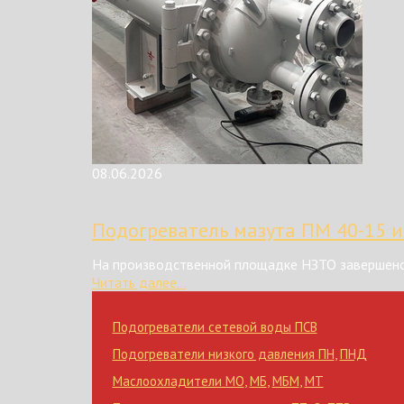
08.06.2026
Подогреватель мазута ПМ 40-15 и
На производственной площадке НЗТО завершено
Читать далее...
Подогреватели сетевой воды ПСВ
Подогреватели низкого давления ПН
,
ПНД
Маслоохладители МО
,
МБ
,
МБМ
,
МТ