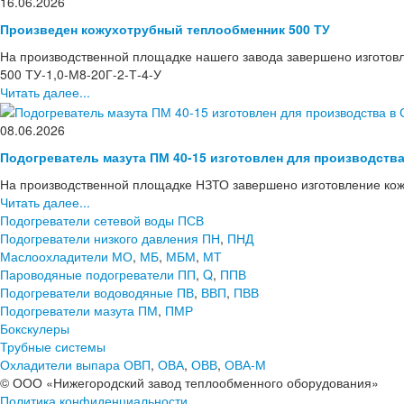
16.06.2026
Произведен кожухотрубный теплообменник 500 ТУ
На производственной площадке нашего завода завершено изготов
500 ТУ-1,0-М8-20Г-2-Т-4-У
Читать далее...
08.06.2026
Подогреватель мазута ПМ 40-15 изготовлен для производств
На производственной площадке НЗТО завершено изготовление кож
Читать далее...
Подогреватели сетевой воды ПСВ
Подогреватели низкого давления ПН
,
ПНД
Маслоохладители МО
,
МБ
,
МБМ
,
МТ
Пароводяные подогреватели ПП
,
Q
,
ППВ
Подогреватели водоводяные ПВ
,
ВВП
,
ПВВ
Подогреватели мазута ПМ
,
ПМР
Бокскулеры
Трубные системы
Охладители выпара ОВП
,
ОВА
,
ОВВ
,
ОВА-М
© ООО «Нижегородский завод теплообменного оборудования»
Политика конфиденциальности