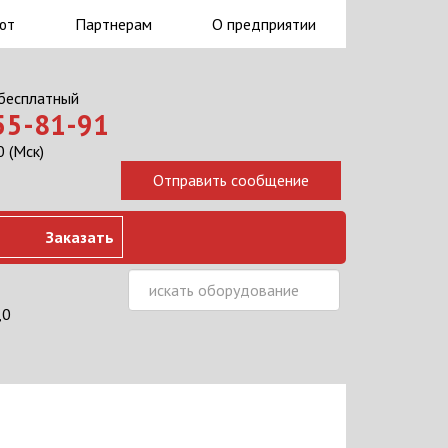
ют
Партнерам
О предприятии
 бесплатный
555-81-91
 (Мск)
Заказать
,0