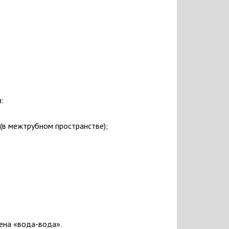
:
(в межтрубном пространстве);
ена «вода-вода».