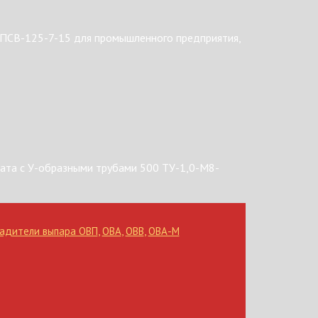
 ПСВ-125-7-15 для промышленного предприятия,
ата с У-образными трубами 500 ТУ-1,0-М8-
адители выпара ОВП
,
ОВА
,
ОВВ
,
ОВА-М