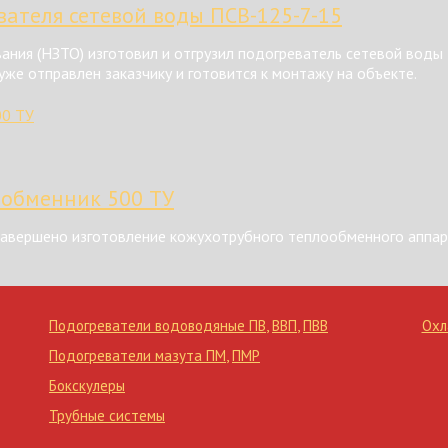
ателя сетевой воды ПСВ-125-7-15
ния (НЗТО) изготовил и отгрузил подогреватель сетевой воды
же отправлен заказчику и готовится к монтажу на объекте.
ообменник 500 ТУ
авершено изготовление кожухотрубного теплообменного аппар
Подогреватели водоводяные ПВ
,
ВВП
,
ПВВ
Охл
Подогреватели мазута ПМ
,
ПМР
Бокскулеры
Трубные системы