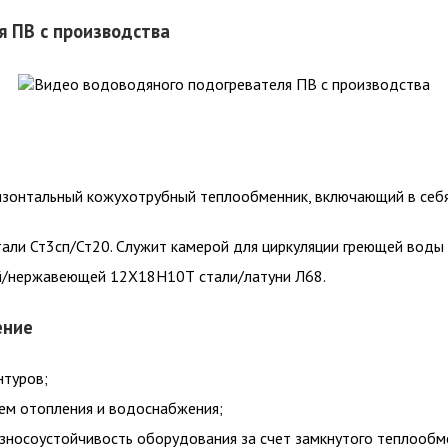
я ПВ с производства
изонтальный кожухотрубный теплообменник, включающий в себя
тали Ст3сп/Ст20. Служит камерой для циркуляции греющей воды 
ой/нержавеющей 12Х18Н10Т стали/латуни Л68.
ение
нтуров;
ем отопления и водоснабжения;
износоустойчивость оборудования за счет замкнутого теплообм