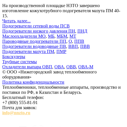
На производственной площадке НЗТО завершено
изготовление кожухотрубного подогревателя мазута ПМ 40-
15.
Читать далее...
Подогреватели сетевой воды ПСВ
Подогреватели низкого давления ПН
,
ПНД
Маслоохладители МО
,
МБ
,
МБМ
,
МТ
Пароводяные подогреватели ПП
,
Q
,
ППВ
Подогреватели водоводяные ПВ
,
ВВП
,
ПВВ
Подогреватели мазута ПМ
,
ПМР
Бокскулеры
Трубные системы
Охладители выпара ОВП
,
ОВА
,
ОВВ
,
ОВА-М
© ООО «Нижегородский завод теплообменного
оборудования»
Политика конфиденциальности
Теплообменники, теплообменные аппараты, производство и
поставки по РФ, в Казахстан и Беларусь.
Бесплатный телефон:
+7 (800) 555-81-91
Почта для заявок:
info@nnzto.ru