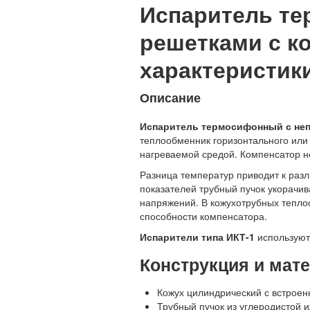
Испаритель т
решетками с ко
характеристики
Описание
Испаритель термосифонный с неп
теплообменник горизонтального или
нагреваемой средой. Компенсатор н
Разница температур приводит к разл
показателей трубный пучок укорачи
напряжений. В кожухотрубных тепл
способности компенсатора.
Испарители типа ИКТ-1
используют
Конструкция и мат
Кожух цилиндрический с встрое
Трубный пучок из углеродистой 