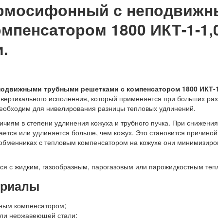
ермосифонный с неподвиж
мпенсатором 1800 ИКТ-1-1,0
.
одвижными трубными решетками с компенсатором 1800 ИКТ-1
 вертикального исполнения, который применяется при больших ра
еобходим для нивелирования разницы тепловых удлинений.
ичиям в степени удлинения кожуха и трубного пучка. При снижени
вается или удлиняется больше, чем кожух. Это становится причин
ообменниках с тепловым компенсатором на кожухе они минимизир
ся с жидким, газообразным, парогазовым или парожидкостным теп
ериалы
нным компенсатором;
или нержавеющей стали;