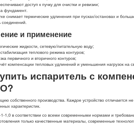
спечивают доступ к пучку для очистки и ревизии;
на фундамент.
хе снимает термические удлинения при пусках/остановах и больш
ь соединений.
чение и применение
огические жидкости, сетевую/питательную воду;
 стабилизация теплового режима контуров;
зка первичного и вторичного контуров;
счёт компенсации тепловых удлинений и уменьшения нагрузок на 
купить испаритель с компен
ТО?
ию собственного производства. Каждое устройство отличается не 
нных характеристик.
1-1,0 в соответствии со всеми современными нормами и требовани
готовления только качественные материалы, современные технолог