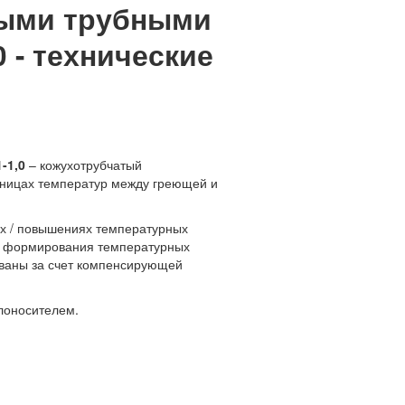
ными трубными
 - технические
-1,0
– кожухотрубчатый
зницах температур между греющей и
ях / повышениях температурных
ой формирования температурных
ованы за счет компенсирующей
лоносителем.