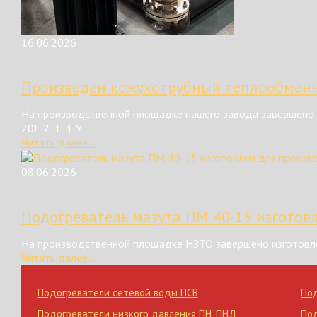
16.06.2026
Произведен кожухотрубный теплообменн
На производственной площадке нашего завода завершено 
20Г-2-Т-4-У
Читать далее...
08.06.2026
Подогреватель мазута ПМ 40-15 изготов
На производственной площадке НЗТО завершено изготовле
Читать далее...
Подогреватели сетевой воды ПСВ
По
Подогреватели низкого давления ПН
,
ПНД
По