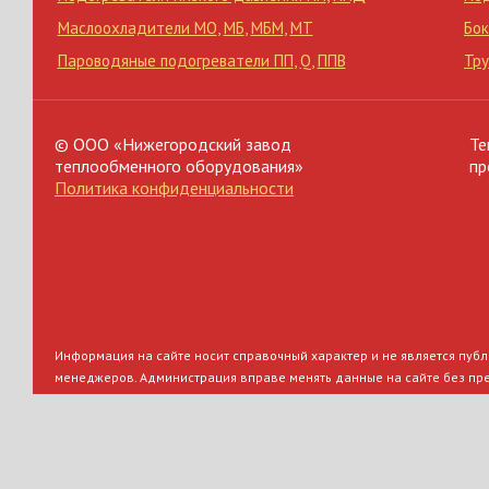
Маслоохладители МО
,
МБ
,
МБМ
,
МТ
Бок
Пароводяные подогреватели ПП
,
Q
,
ППВ
Тр
© ООО «Нижегородский завод
Те
теплообменного оборудования»
пр
Политика конфиденциальности
Информация на сайте носит справочный характер и не является публи
менеджеров. Администрация вправе менять данные на сайте без пр