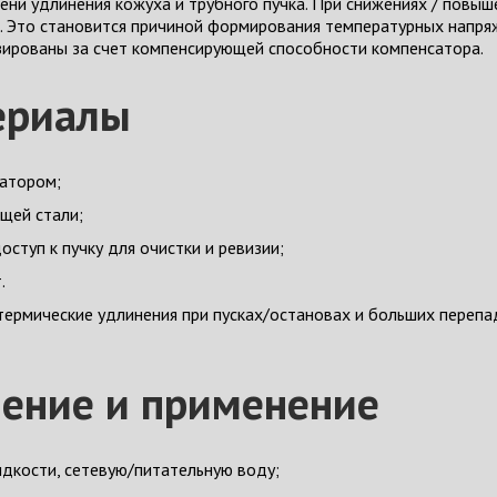
пени удлинения кожуха и трубного пучка. При снижениях / повы
х. Это становится причиной формирования температурных напр
ированы за счет компенсирующей способности компенсатора.
ериалы
сатором;
щей стали;
ступ к пучку для очистки и ревизии;
.
ермические удлинения при пусках/остановах и больших перепад
чение и применение
дкости, сетевую/питательную воду;