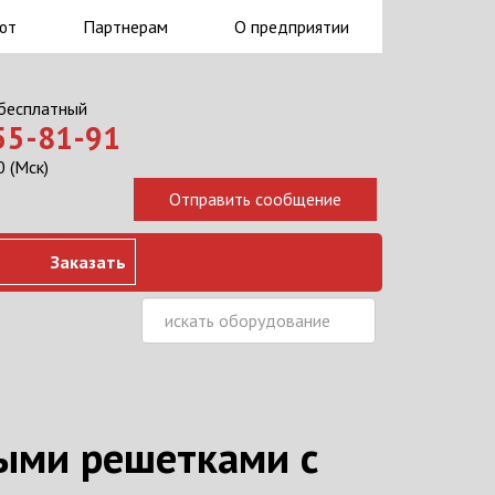
ют
Партнерам
О предприятии
 бесплатный
555-81-91
 (Мск)
Заказать
ыми решетками с