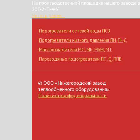
На производственной площадке нашего завода з
20Г-2-Т-4-У
Читать далее...
Подогреватели сетевой воды ПСВ
Подогреватели низкого давления ПН
,
ПНД
Маслоохладители МО
,
МБ
,
МБМ
,
МТ
Пароводяные подогреватели ПП
,
Q
,
ППВ
© ООО «Нижегородский завод
теплообменного оборудования»
Политика конфиденциальности