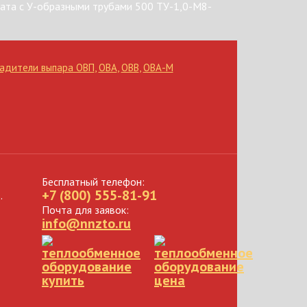
ата с У-образными трубами 500 ТУ-1,0-М8-
адители выпара ОВП
,
ОВА
,
ОВВ
,
ОВА-М
Бесплатный телефон:
+7 (800) 555-81-91
.
Почта для заявок:
info@nnzto.ru