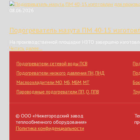
08.06.2026
Подогреватель мазута ПМ 40-15 изготов
На производственной площадке НЗТО завершено изготовле
Читать далее...
Подогреватели сетевой воды ПСВ
По
Подогреватели низкого давления ПН
,
ПНД
По
Маслоохладители МО
,
МБ
,
МБМ
,
МТ
Бок
Пароводяные подогреватели ПП
,
Q
,
ППВ
Тр
© ООО «Нижегородский завод
Те
теплообменного оборудования»
пр
Политика конфиденциальности