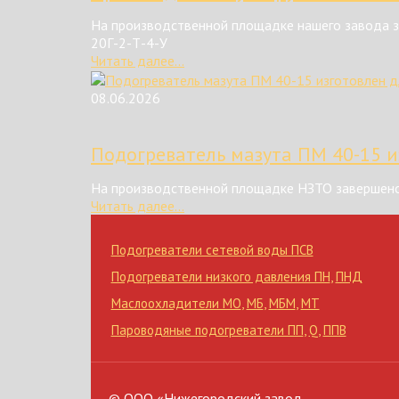
На производственной площадке нашего завода з
20Г-2-Т-4-У
Читать далее...
08.06.2026
Подогреватель мазута ПМ 40-15 и
На производственной площадке НЗТО завершено
Читать далее...
Подогреватели сетевой воды ПСВ
Подогреватели низкого давления ПН
,
ПНД
Маслоохладители МО
,
МБ
,
МБМ
,
МТ
Пароводяные подогреватели ПП
,
Q
,
ППВ
© ООО «Нижегородский завод