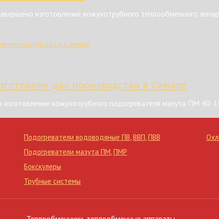
авершено изготовление кожухотрубного теплообменного аппар
зготовлен для производства в Самаре
 изготовление кожухотрубного подогревателя мазута ПМ 40-1
Подогреватели водоводяные ПВ
,
ВВП
,
ПВВ
Охл
Подогреватели мазута ПМ
,
ПМР
Бокскулеры
Трубные системы
Теплообменники, теплообменные аппараты,