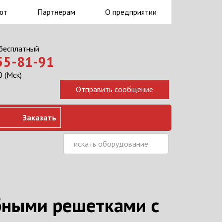
ют
Партнерам
О предприятии
 бесплатный
555-81-91
 (Мск)
Заказать
бными решетками с