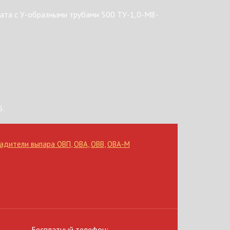
ата с У-образными трубами 500 ТУ-1,0-М8-
5.
адители выпара ОВП
,
ОВА
,
ОВВ
,
ОВА-М
Бесплатный телефон: