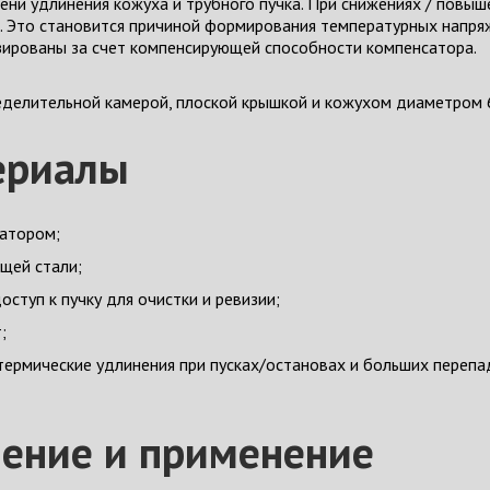
пени удлинения кожуха и трубного пучка. При снижениях / повы
х. Это становится причиной формирования температурных напр
ированы за счет компенсирующей способности компенсатора.
еделительной камерой, плоской крышкой и кожухом диаметром 
ериалы
сатором;
щей стали;
ступ к пучку для очистки и ревизии;
;
ермические удлинения при пусках/остановах и больших перепад
чение и применение