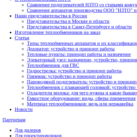
Сравнение подогревателей НЗТО со старыми кожу
Сравнение аппаратов производства ООО "НЗТО" и
Наши представительства в России
Представительства в Москве и области
Представительства в Санкт-Петербурге и области
Изготовление теплообменников на заказ
Статьи
Типы теплообменных аппаратов и их классификац
Деаэратор: устройство и принцип работы
Тепловые пункты: принцип работы и назначение
Элеваторный узел: назначение, устройство, принци
Теплообменник для ГВС
Гидрострелка: устройство и принцип работы
Грязевик: устройство и принцип работы
Пароводяной подогреватель: устройство и принцип
Теплообменник с плавающей головкой: устройство
Охладители молока: для чего нужны и какие бываю
Емкостное оборудование: виды, сферы применения
Материал теплообменников: медь или нержавейка
Новости
Партнерам
Для дилеров
Для проектировщиков