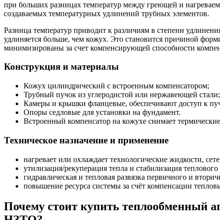
при больших разницах температур между греющей и нагреваемо
создаваемых температурных удлинений трубных элементов.
Разница температур приводит к различиям в степени удлинени
удлиняется больше, чем кожух. Это становится причиной фор
минимизированы за счет компенсирующей способности компен
Конструкция и материалы
Кожух цилиндрический с встроенным компенсатором;
Трубный пучок из углеродистой или нержавеющей стали;
Камеры и крышки фланцевые, обеспечивают доступ к пуч
Опоры седловые для установки на фундамент.
Встроенный компенсатор на кожухе снимает термические 
Техническое назначение и применение
нагревает или охлаждает технологические жидкости, сет
утилизация/рекуперация тепла и стабилизация теплового
гидравлическая и тепловая развязка первичного и вторич
повышение ресурса системы за счёт компенсации теплов
Почему стоит купить теплообменный а
НЗТО?