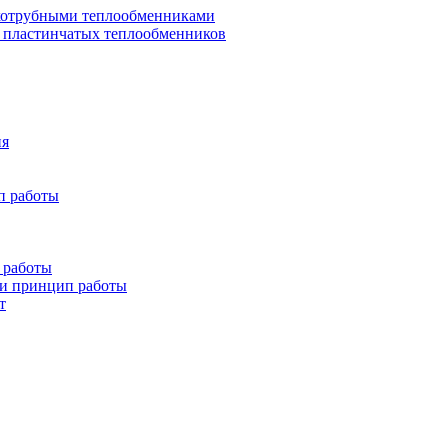
хотрубными теплообменниками
 пластинчатых теплообменников
ия
п работы
 работы
 и принцип работы
т