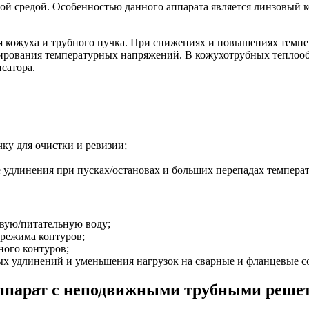
й средой. Особенностью данного аппарата является линзовый к
я кожуха и трубного пучка. При снижениях и повышениях темпе
мирования температурных напряжений. В кожухотрубных теплоо
сатора.
ку для очистки и ревизии;
удлинения при пусках/остановах и больших перепадах температ
евую/питательную воду;
 режима контуров;
ного контуров;
ых удлинений и уменьшения нагрузок на сварные и фланцевые с
ппарат с неподвижными трубными решетк