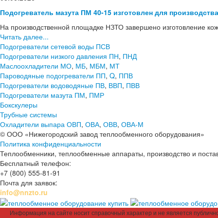
Подогреватель мазута ПМ 40-15 изготовлен для производств
На производственной площадке НЗТО завершено изготовление кож
Читать далее...
Подогреватели сетевой воды ПСВ
Подогреватели низкого давления ПН
,
ПНД
Маслоохладители МО
,
МБ
,
МБМ
,
МТ
Пароводяные подогреватели ПП
,
Q
,
ППВ
Подогреватели водоводяные ПВ
,
ВВП
,
ПВВ
Подогреватели мазута ПМ
,
ПМР
Бокскулеры
Трубные системы
Охладители выпара ОВП
,
ОВА
,
ОВВ
,
ОВА-М
© ООО «Нижегородский завод теплообменного оборудования»
Политика конфиденциальности
Теплообменники, теплообменные аппараты, производство и поставк
Бесплатный телефон:
+7 (800) 555-81-91
Почта для заявок:
info@nnzto.ru
Информация на сайте носит справочный характер и не является публичной