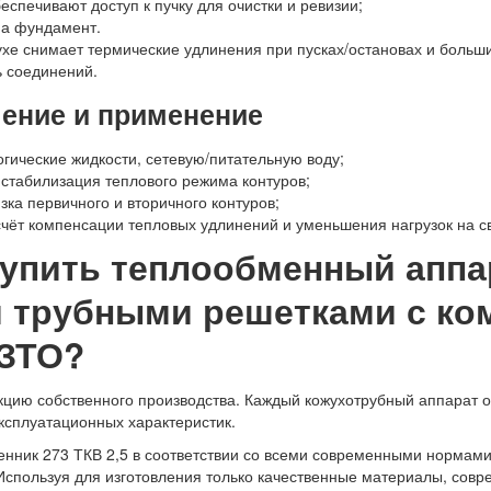
спечивают доступ к пучку для очистки и ревизии;
на фундамент.
хе снимает термические удлинения при пусках/остановах и больш
ь соединений.
чение и применение
огические жидкости, сетевую/питательную воду;
 стабилизация теплового режима контуров;
зка первичного и вторичного контуров;
счёт компенсации тепловых удлинений и уменьшения нагрузок на 
купить теплообменный аппа
 трубными решетками с ко
НЗТО?
цию собственного производства. Каждый кожухотрубный аппарат о
ксплуатационных характеристик.
нник 273 ТКВ 2,5 в соответствии со всеми современными нормами
 Используя для изготовления только качественные материалы, сов