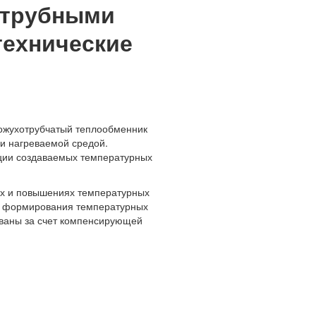
 трубными
технические
ожухотрубчатый теплообменник
и нагреваемой средой.
ации создаваемых температурных
иях и повышениях температурных
ой формирования температурных
ованы за счет компенсирующей