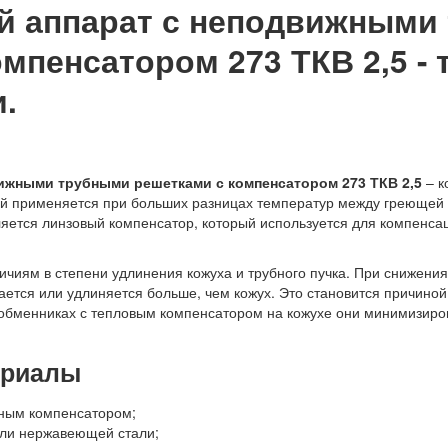
й аппарат с неподвижными
мпенсатором 273 ТКВ 2,5 - 
.
ижными трубными решетками с компенсатором 273 ТКВ 2,5
– к
ый применяется при больших разницах температур между греющей 
яется линзовый компенсатор, который используется для компенс
личиям в степени удлинения кожуха и трубного пучка. При снижен
вается или удлиняется больше, чем кожух. Это становится причин
ообменниках с тепловым компенсатором на кожухе они минимизир
ериалы
нным компенсатором;
или нержавеющей стали;