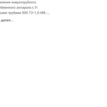
вление кожухотрубного
бменного аппарата с У-
ными трубами 500 ТУ-1,0-М8-
Т-4-У
 далее...