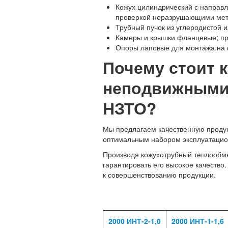
Кожух цилиндрический с направ
проверкой неразрушающими мет
Трубный пучок из углеродистой 
Камеры и крышки фланцевые; пр
Опоры лаповые для монтажа на
Почему стоит 
неподвижными 
НЗТО?
Мы предлагаем качественную продукц
оптимальным набором эксплуатацио
Производя кожухотрубный теплообме
гарантировать его высокое качество
к совершенствованию продукции.
2000 ИНТ-2-1,0
2000 ИНТ-1-1,6