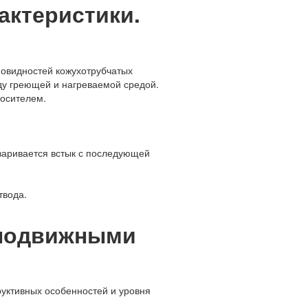
рактеристики.
овидностей кожухотрубчатых
ду греющей и нагреваемой средой.
носителем.
варивается встык с последующей
твода.
еподвижными
уктивных особенностей и уровня