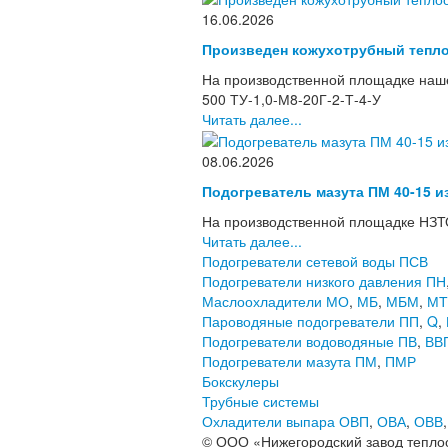
16.06.2026
Произведен кожухотрубный тепло
На производственной площадке наше
500 ТУ-1,0-М8-20Г-2-Т-4-У
Читать далее...
08.06.2026
Подогреватель мазута ПМ 40-15 и
На производственной площадке НЗТО
Читать далее...
Подогреватели сетевой воды ПСВ
Подогреватели низкого давления ПН
Маслоохладители МО
,
МБ
,
МБМ
,
МТ
Пароводяные подогреватели ПП
,
Q
,
Подогреватели водоводяные ПВ
,
ВВ
Подогреватели мазута ПМ
,
ПМР
Бокскулеры
Трубные системы
Охладители выпара ОВП
,
ОВА
,
ОВВ
© ООО «Нижегородский завод тепло