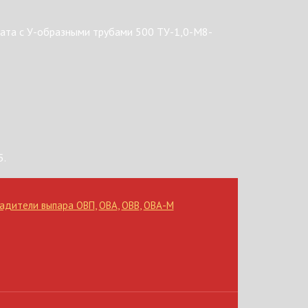
ата с У-образными трубами 500 ТУ-1,0-М8-
5.
адители выпара ОВП
,
ОВА
,
ОВВ
,
ОВА-М