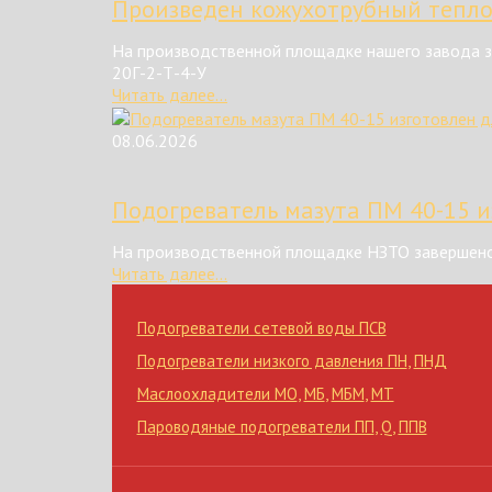
Произведен кожухотрубный тепл
На производственной площадке нашего завода з
20Г-2-Т-4-У
Читать далее...
08.06.2026
Подогреватель мазута ПМ 40-15 и
На производственной площадке НЗТО завершено
Читать далее...
Подогреватели сетевой воды ПСВ
Подогреватели низкого давления ПН
,
ПНД
Маслоохладители МО
,
МБ
,
МБМ
,
МТ
Пароводяные подогреватели ПП
,
Q
,
ППВ