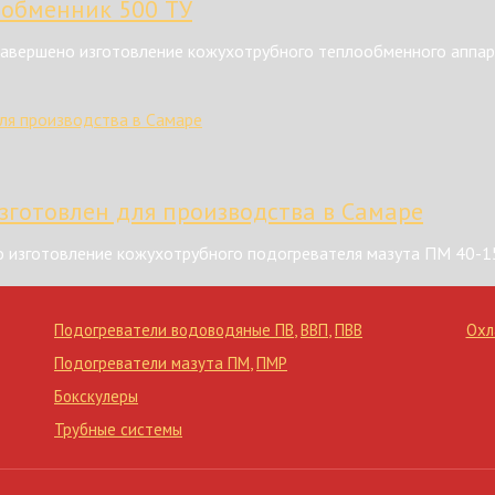
ообменник 500 ТУ
авершено изготовление кожухотрубного теплообменного аппар
зготовлен для производства в Самаре
 изготовление кожухотрубного подогревателя мазута ПМ 40-1
Подогреватели водоводяные ПВ
,
ВВП
,
ПВВ
Охл
Подогреватели мазута ПМ
,
ПМР
Бокскулеры
Трубные системы