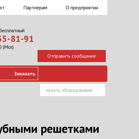
ют
Партнерам
О предприятии
 бесплатный
555-81-91
 (Мск)
Заказать
рубными решетками