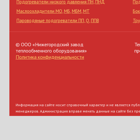
Подогреватели низкого давления ПН
,
ПНД
По
Маслоохладители МО
,
МБ
,
МБМ
,
МТ
Бок
Пароводяные подогреватели ПП
,
Q
,
ППВ
Тр
© ООО «Нижегородский завод
Те
теплообменного оборудования»
пр
Политика конфиденциальности
Информация на сайте носит справочный характер и не является публи
менеджеров. Администрация вправе менять данные на сайте без пр