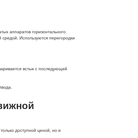
атых аппаратов горизонтального
 средой. Используются перегородки
варивается встык с последующей
твода.
движной
только доступной ценой, но и