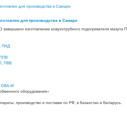
зготовлен для производства в Самаре
 завершено изготовление кожухотрубного подогревателя мазута П
,
ПНД
ППВ
П
,
ПВВ
,
ОВА-М
обменного оборудования»
раты, производство и поставки по РФ, в Казахстан и Беларусь.