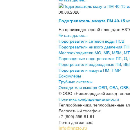
08.06.2026
Подогреватель мазута ПМ 40-15 и
На производственной площадке НЗТО
Читать далее...
Подогреватели сетевой воды ПСВ
Подогреватели низкого давления ПН
Маслоохладители МО
,
МБ
,
МБМ
,
МТ
Пароводяные подогреватели ПП
,
Q
,
Подогреватели водоводяные ПВ
,
ВВ
Подогреватели мазута ПМ
,
ПМР
Бокскулеры
Трубные системы
Охладители выпара ОВП
,
ОВА
,
ОВВ
© ООО «Нижегородский завод тепло
Политика конфиденциальности
Теплообменники, теплообменные аппа
Бесплатный телефон:
+7 (800) 555-81-91
Почта для заявок:
info@nnzto.ru