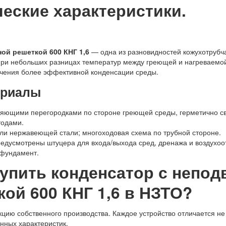
ические характеристики.
ой решеткой 600 КНГ 1,6
— одна из разновидностей кожухотрубч
ри небольших разницах температур между греющей и нагреваемой
ечения более эффективной конденсации среды.
ериалы
ляющими перегородками по стороне греющей среды, герметично с
одами.
или нержавеющей стали; многоходовая схема по трубной стороне.
едусмотрены штуцера для входа/выхода сред, дренажа и воздухоо
 фундамент.
купить конденсатор с непо
ой 600 КНГ 1,6 в НЗТО?
ию собственного производства. Каждое устройство отличается не 
нных характеристик.