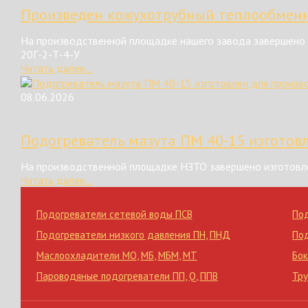
Произведен кожухотрубный теплообменн
На производственной площадке нашего завода завершено 
20Г-2-Т-4-У
Читать далее...
08.06.2026
Подогреватель мазута ПМ 40-15 изготов
На производственной площадке НЗТО завершено изготовле
Читать далее...
Подогреватели сетевой воды ПСВ
По
Подогреватели низкого давления ПН
,
ПНД
По
Маслоохладители МО
,
МБ
,
МБМ
,
МТ
Бок
Пароводяные подогреватели ПП
,
Q
,
ППВ
Тр