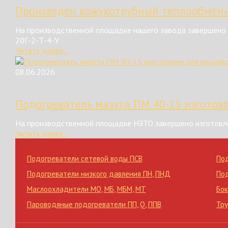
Произведен кожухотрубный теплообменн
На производственной площадке нашего завода завершено 
20Г-2-Т-4-У
Читать далее...
08.06.2026
Подогреватель мазута ПМ 40-15 изготов
На производственной площадке НЗТО завершено изготовле
Читать далее...
Подогреватели сетевой воды ПСВ
По
Подогреватели низкого давления ПН
,
ПНД
По
Маслоохладители МО
,
МБ
,
МБМ
,
МТ
Бок
Пароводяные подогреватели ПП
,
Q
,
ППВ
Тр