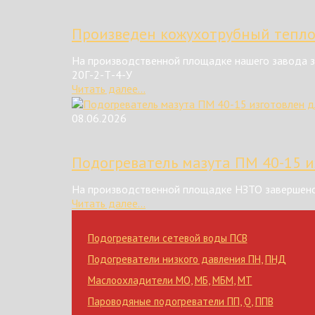
Произведен кожухотрубный тепл
На производственной площадке нашего завода з
20Г-2-Т-4-У
Читать далее...
08.06.2026
Подогреватель мазута ПМ 40-15 и
На производственной площадке НЗТО завершено
Читать далее...
Подогреватели сетевой воды ПСВ
Подогреватели низкого давления ПН
,
ПНД
Маслоохладители МО
,
МБ
,
МБМ
,
МТ
Пароводяные подогреватели ПП
,
Q
,
ППВ