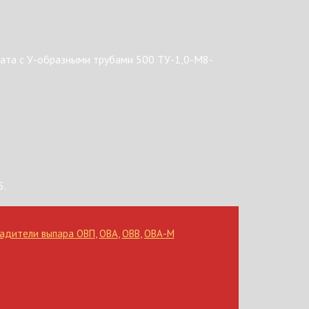
ата с У-образными трубами 500 ТУ-1,0-М8-
5.
адители выпара ОВП
,
ОВА
,
ОВВ
,
ОВА-М