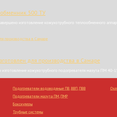
ообменник 500 ТУ
авершено изготовление кожухотрубного теплообменного аппар
зготовлен для производства в Самаре
 изготовление кожухотрубного подогревателя мазута ПМ 40-1
Подогреватели водоводяные ПВ
,
ВВП
,
ПВВ
Охл
Подогреватели мазута ПМ
,
ПМР
Бокскулеры
Трубные системы