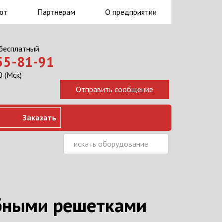
ют
Партнерам
О предприятии
 бесплатный
555-81-91
 (Мск)
Заказать
бными решетками