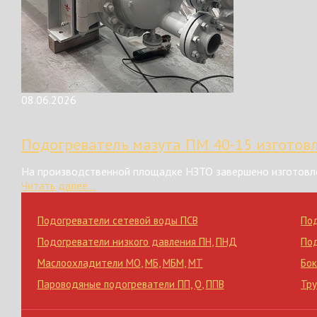
08.06.2026
Подогреватель мазута ПМ 40-15 изготов
На производственной площадке НЗТО завершено изготовле
Читать далее...
Подогреватели сетевой воды ПСВ
По
Подогреватели низкого давления ПН
,
ПНД
По
Маслоохладители МО
,
МБ
,
МБМ
,
МТ
Бок
Пароводяные подогреватели ПП
,
Q
,
ППВ
Тр