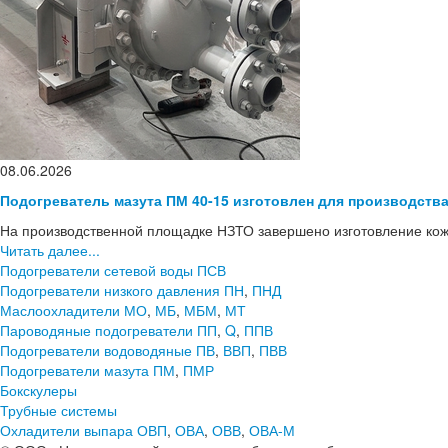
08.06.2026
Подогреватель мазута ПМ 40-15 изготовлен для производств
На производственной площадке НЗТО завершено изготовление кож
Читать далее...
Подогреватели сетевой воды ПСВ
Подогреватели низкого давления ПН
,
ПНД
Маслоохладители МО
,
МБ
,
МБМ
,
МТ
Пароводяные подогреватели ПП
,
Q
,
ППВ
Подогреватели водоводяные ПВ
,
ВВП
,
ПВВ
Подогреватели мазута ПМ
,
ПМР
Бокскулеры
Трубные системы
Охладители выпара ОВП
,
ОВА
,
ОВВ
,
ОВА-М