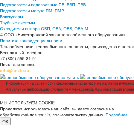
Подогреватели водоводяные ПВ
,
ВВП
,
ПВВ
Подогреватели мазута ПМ
,
ПМР
Бокскулеры
Трубные системы
Охладители выпара ОВП
,
ОВА
,
ОВВ
,
ОВА-М
© ООО «Нижегородский завод теплообменного оборудования»
Политика конфиденциальности
Теплообменники, теплообменные аппараты, производство и поставк
Бесплатный телефон:
+7 (800) 555-81-91
Почта для заявок:
info@nnzto.ru
Информация на сайте носит справочный характер и не является публичной
Актуальную информацию уточняйте у менеджеров. Администрация вправе
МЫ ИСПОЛЬЗУЕМ COOKIE
Продолжая использовать наш сайт, вы даете согласие на
обработку файлов cookie, пользовательских данных.
Подробнее
OK