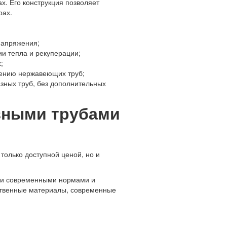
х. Его конструкция позволяет
рах.
напряжения;
ии тепла и рекуперации;
;
нению нержавеющих труб;
зных труб, без дополнительных
азными трубами
только доступной ценой, но и
еми современными нормами и
ественные материалы, современные