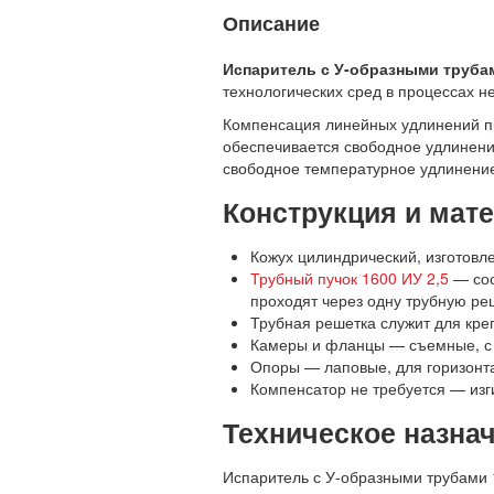
Описание
Испаритель с У-образными трубам
технологических сред в процессах н
Компенсация линейных удлинений пр
обеспечивается свободное удлинени
свободное температурное удлинение 
Конструкция и мат
Кожух цилиндрический, изготовл
Трубный пучок 1600 ИУ 2,5
— сос
проходят через одну трубную ре
Трубная решетка служит для кре
Камеры и фланцы — съемные, с 
Опоры — лаповые, для горизонт
Компенсатор не требуется — изг
Техническое назна
Испаритель с У-образными трубами