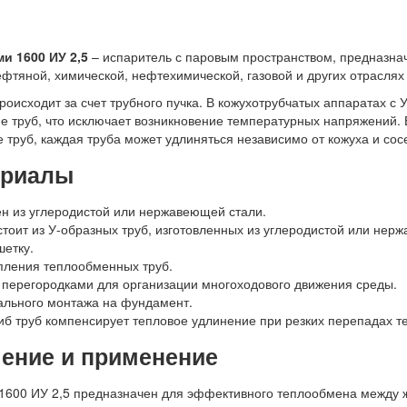
и 1600 ИУ 2,5
– испаритель с паровым пространством, предназна
ефтяной, химической, нефтехимической, газовой и других отрасля
оисходит за счет трубного пучка. В кожухотрубчатых аппаратах с
е труб, что исключает возникновение температурных напряжений. 
труб, каждая труба может удлиняться независимо от кожуха и сос
ериалы
ен из углеродистой или нержавеющей стали.
тоит из У-образных труб, изготовленных из углеродистой или нерж
шетку.
пления теплообменных труб.
перегородками для организации многоходового движения среды.
ального монтажа на фундамент.
иб труб компенсирует тепловое удлинение при резких перепадах т
чение и применение
 1600 ИУ 2,5 предназначен для эффективного теплообмена между 