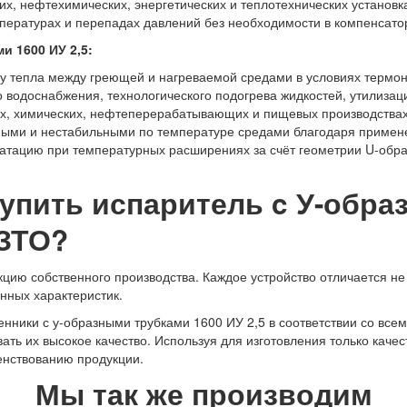
, нефтехимических, энергетических и теплотехнических установка
мпературах и перепадах давлений без необходимости в компенсато
и 1600 ИУ 2,5:
у тепла между греющей и нагреваемой средами в условиях термо
о водоснабжения, технологического подогрева жидкостей, утилизац
ых, химических, нефтеперерабатывающих и пищевых производствах
вными и нестабильными по температуре средами благодаря приме
атацию при температурных расширениях за счёт геометрии U-обра
купить испаритель c У-обр
НЗТО?
ию собственного производства. Каждое устройство отличается не 
нных характеристик.
нники с у-образными трубками 1600 ИУ 2,5 в соответствии со вс
ать их высокое качество. Используя для изготовления только кач
енствованию продукции.
Мы так же производим