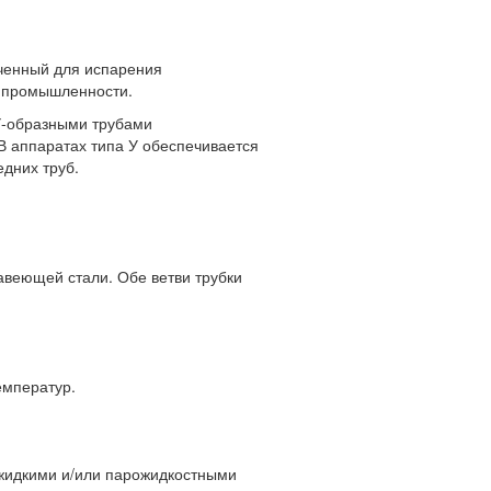
ченный для испарения
х промышленности.
 У-образными трубами
В аппаратах типа У обеспечивается
едних труб.
авеющей стали. Обе ветви трубки
емператур.
жидкими и/или парожидкостными