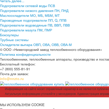
Читать далее...
Подогреватели сетевой воды ПСВ
Подогреватели низкого давления ПН
,
ПНД
Маслоохладители МО
,
МБ
,
МБМ
,
МТ
Пароводяные подогреватели ПП
,
Q
,
ППВ
Подогреватели водоводяные ПВ
,
ВВП
,
ПВВ
Подогреватели мазута ПМ
,
ПМР
Бокскулеры
Трубные системы
Охладители выпара ОВП
,
ОВА
,
ОВВ
,
ОВА-М
© ООО «Нижегородский завод теплообменного оборудования»
Политика конфиденциальности
Теплообменники, теплообменные аппараты, производство и поставк
Бесплатный телефон:
+7 (800) 555-81-91
Почта для заявок:
info@nnzto.ru
Информация на сайте носит справочный характер и не является публичной
Актуальную информацию уточняйте у менеджеров. Администрация вправе
МЫ ИСПОЛЬЗУЕМ COOKIE