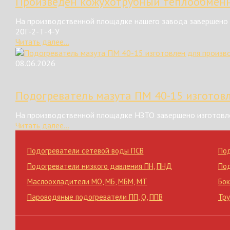
Произведен кожухотрубный теплообменн
На производственной площадке нашего завода завершено 
20Г-2-Т-4-У
Читать далее...
08.06.2026
Подогреватель мазута ПМ 40-15 изготов
На производственной площадке НЗТО завершено изготовле
Читать далее...
Подогреватели сетевой воды ПСВ
По
Подогреватели низкого давления ПН
,
ПНД
По
Маслоохладители МО
,
МБ
,
МБМ
,
МТ
Бок
Пароводяные подогреватели ПП
,
Q
,
ППВ
Тр