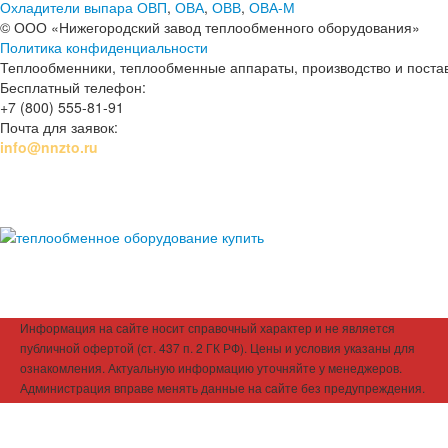
Охладители выпара ОВП
,
ОВА
,
ОВВ
,
ОВА-М
© ООО «Нижегородский завод теплообменного оборудования»
Политика конфиденциальности
Теплообменники, теплообменные аппараты, производство и поставк
Бесплатный телефон:
+7 (800) 555-81-91
Почта для заявок:
info@nnzto.ru
Информация на сайте носит справочный характер и не является
публичной офертой (ст. 437 п. 2 ГК РФ). Цены и условия указаны для
ознакомления. Актуальную информацию уточняйте у менеджеров.
Администрация вправе менять данные на сайте без предупреждения.