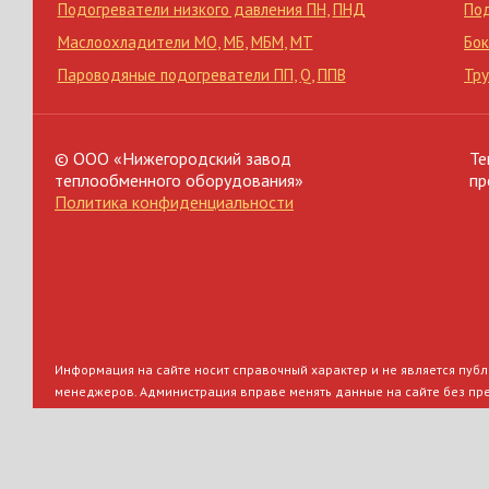
Подогреватели низкого давления ПН
,
ПНД
По
Маслоохладители МО
,
МБ
,
МБМ
,
МТ
Бок
Пароводяные подогреватели ПП
,
Q
,
ППВ
Тр
© ООО «Нижегородский завод
Те
теплообменного оборудования»
пр
Политика конфиденциальности
Информация на сайте носит справочный характер и не является публи
менеджеров. Администрация вправе менять данные на сайте без пр