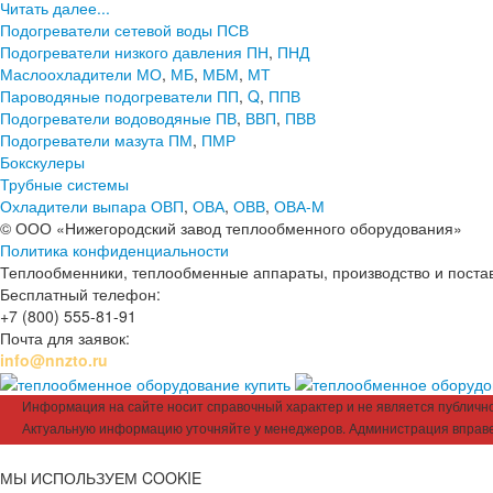
Читать далее...
Подогреватели сетевой воды ПСВ
Подогреватели низкого давления ПН
,
ПНД
Маслоохладители МО
,
МБ
,
МБМ
,
МТ
Пароводяные подогреватели ПП
,
Q
,
ППВ
Подогреватели водоводяные ПВ
,
ВВП
,
ПВВ
Подогреватели мазута ПМ
,
ПМР
Бокскулеры
Трубные системы
Охладители выпара ОВП
,
ОВА
,
ОВВ
,
ОВА-М
© ООО «Нижегородский завод теплообменного оборудования»
Политика конфиденциальности
Теплообменники, теплообменные аппараты, производство и поставк
Бесплатный телефон:
+7 (800) 555-81-91
Почта для заявок:
info@nnzto.ru
Информация на сайте носит справочный характер и не является публичной
Актуальную информацию уточняйте у менеджеров. Администрация вправе
МЫ ИСПОЛЬЗУЕМ COOKIE