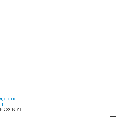
Д, ПН, ПНГ
ПН
Н 350-16-7-I