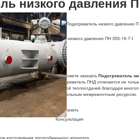
ль низкого давления ПН
350-16-7-I
обменного Оборудования» вы можете заказать
Подогреватель низ
го производства. Каждый подогреватель ПНД отличается не только
ных характеристик: эффективной теплоотдачей благодаря многопо
алов по ГОСТ и ТУ, а также длительным межремонтным ресурсом.
Заказать
Консультация
ков изготовления теплообменного аппарата