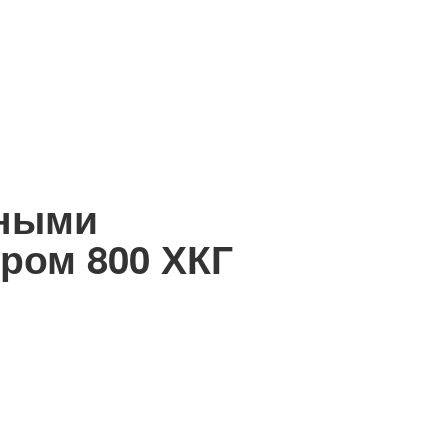
жными
ром 800 ХКГ