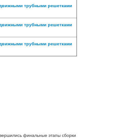
одвижными трубными решетками
одвижными трубными решетками
одвижными трубными решетками
авершились финальные этапы сборки