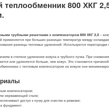
теплообменник 800 ХКГ 2,5
.
ными трубными решетками с компенсатором 800 ХКГ 2,5
– кож
ый применяется при больших разницах температур между охлажда
ования разницы тепловых удлинений. Используются перегородки 
ичиям в степени удлинения кожуха и трубного пучка. При снижени
вается или удлиняется больше, чем кожух. Это становится причин
ообменниках с тепловым компенсатором на кожухе они минимизир
ериалы
нным компенсатором;
или нержавеющей стали;
спечивают доступ к пучку для очистки и ревизии;
на фундамент.