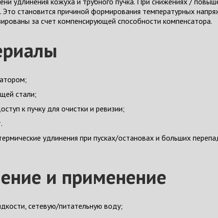
пени удлинения кожуха и трубного пучка. При снижениях / повы
х. Это становится причиной формирования температурных напр
ированы за счет компенсирующей способности компенсатора.
ериалы
сатором;
щей стали;
ступ к пучку для очистки и ревизии;
.
ермические удлинения при пусках/остановах и больших перепад
чение и применение
дкости, сетевую/питательную воду;