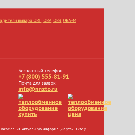
адители выпара ОВП
,
ОВА
,
ОВВ
,
ОВА-М
Бесплатный телефон:
+7 (800) 555-81-91
.
Почта для заявок:
info@nnzto.ru
ознакомления. Актуальную информацию уточняйте у