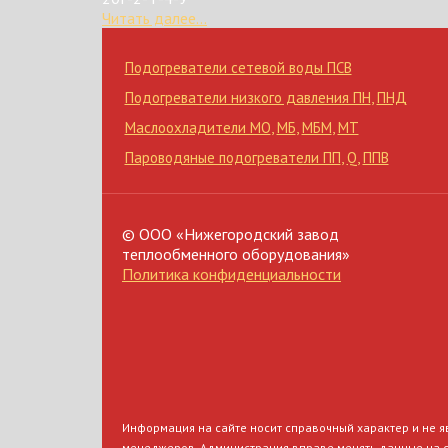
Читать далее...
Подогреватели сетевой воды ПСВ
Подогреватели низкого давления ПН
,
ПНД
Маслоохладители МО
,
МБ
,
МБМ
,
МТ
Пароводяные подогреватели ПП
,
Q
,
ППВ
© ООО «Нижегородский завод
теплообменного оборудования»
Политика конфиденциальности
Информация на сайте носит справочный характер и не яв
менеджеров. Администрация вправе менять данные на 