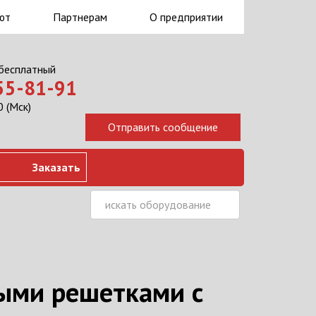
ют
Партнерам
О предприятии
 бесплатный
555-81-91
 (Мск)
Заказать
ыми решетками с